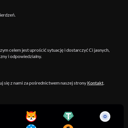
ierdzeń.
ym celem jest uprościć sytuację i dostarczyć Ci jasnych,
zny i odpowiedzialny.
uj się z nami za pośrednictwem naszej strony
Kontakt
.