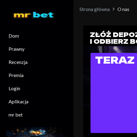
Strona główna
O nas
ZŁÓŻ DEPO
Dom
I ODBIERZ 
Prawny
TERAZ
Recenzja
Premia
Login
Aplikacja
mr bet