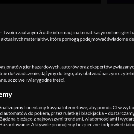
– Twoim zaufanym źródle informacji na temat kasyn online i gier
 i aktualnych materiałów, które pomogą podejmować świadome dec
pasjonatów gier hazardowych, autorów oraz ekspertów związanych 
letnie doświadczenie, dążymy do tego, aby ułatwiać naszym czytel
ne, uczciwe i wiarygodne treści.
jemy
Analizujemy i oceniamy kasyna internetowe, aby pomóc Ci w wybo
d automatów do pokera, przez ruletkę i blackjacka – dostarczamy
Bądź na bieżąco z najnowszymi trendami, wiadomościami i wydar
Hazardowanie: Aktywnie promujemy bezpieczne i odpowiedzialne