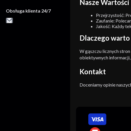
Nasze Wartości
Obsługa klienta 24/7
Przejrzystość: P
Zaufanie: Poleca
Jakość: Każdy tek
Dlaczego warto
W gąszczu licznych stron 
obiektywnych informacji,
Kontakt
Doceniamy opinie naszych 