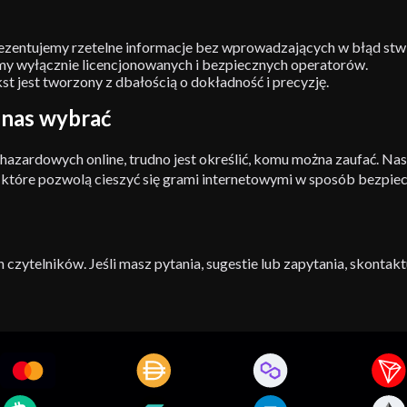
rezentujemy rzetelne informacje bez wprowadzających w błąd stw
my wyłącznie licencjonowanych i bezpiecznych operatorów.
st jest tworzony z dbałością o dokładność i precyzję.
 nas wybrać
hazardowych online, trudno jest określić, komu można zaufać. Nasz
 które pozwolą cieszyć się grami internetowymi w sposób bezpiec
czytelników. Jeśli masz pytania, sugestie lub zapytania, skontakt