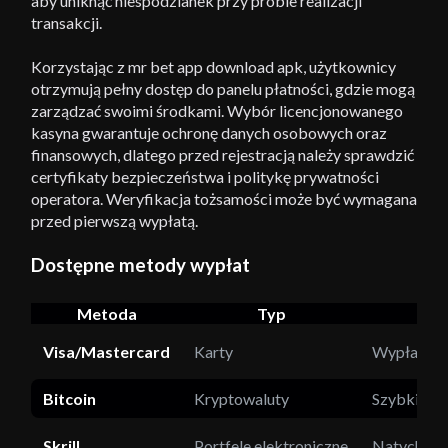
aby uniknąć niespodzianek przy próbie realizacji
transakcji.
Korzystając z mr bet app download apk, użytkownicy
otrzymują pełny dostęp do panelu płatności, gdzie mogą
zarządzać swoimi środkami. Wybór licencjonowanego
kasyna gwarantuje ochronę danych osobowych oraz
finansowych, dlatego przed rejestracją należy sprawdzić
certyfikaty bezpieczeństwa i politykę prywatności
operatora. Weryfikacja tożsamości może być wymagana
przed pierwszą wypłatą.
Dostępne metody wypłat
Metoda
Typ
Visa/Mastercard
Karty
Wypłata n
Bitcoin
Kryptowaluty
Szybkie tr
Skrill
Portfele elektroniczne
Natychmia