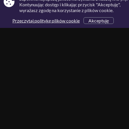
Kontynuując dostęp i klikając przycisk "Akceptuję",
Czy aplikacja mobilna oferuje bonusy powitalne?
wyrażasz zgodę na korzystanie z plików cookie.
Przeczytaj politykę plików cookie
Akceptuję
Tak, nowi użytkownicy mogą skorzystać z tych samych
promocji i bonusów powitalnych co w wersji
przeglądarkowej. Mr bet mobile zapewnia dostęp do
wszystkich aktualnych ofert promocyjnych i turniejów.
Warunki otrzymania bonusów są identyczne niezależnie
od używanego urządzenia.