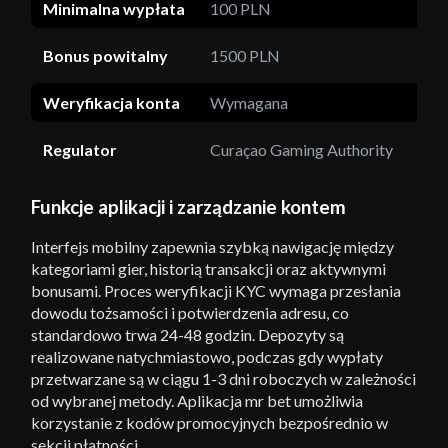
Minimalna wypłata
100 PLN
Bonus powitalny
1500 PLN
Weryfikacja konta
Wymagana
Regulator
Curaçao Gaming Authority
Funkcje aplikacji i zarządzanie kontem
Interfejs mobilny zapewnia szybką nawigację między
kategoriami gier, historią transakcji oraz aktywnymi
bonusami. Proces weryfikacji KYC wymaga przesłania
dowodu tożsamości i potwierdzenia adresu, co
standardowo trwa 24-48 godzin. Depozyty są
realizowane natychmiastowo, podczas gdy wypłaty
przetwarzane są w ciągu 1-3 dni roboczych w zależności
od wybranej metody. Aplikacja mr bet umożliwia
korzystanie z kodów promocyjnych bezpośrednio w
sekcji płatności.