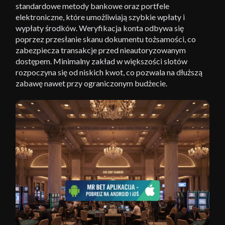
standardowe metody bankowe oraz portfele
elektroniczne, które umożliwiają szybkie wpłaty i
wypłaty środków. Weryfikacja konta odbywa się
poprzez przesłanie skanu dokumentu tożsamości, co
zabezpiecza transakcje przed nieautoryzowanym
dostępem. Minimalny zakład w większości slotów
rozpoczyna się od niskich kwot, co pozwala na dłuższą
zabawę nawet przy ograniczonym budżecie.