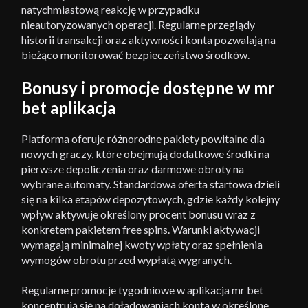
natychmiastową reakcję w przypadku
nieautoryzowanych operacji. Regularne przeglądy
historii transakcji oraz aktywności konta pozwalają na
bieżąco monitorować bezpieczeństwo środków.
Bonusy i promocje dostępne w mr
bet aplikacja
Platforma oferuje różnorodne pakiety powitalne dla
nowych graczy, które obejmują dodatkowe środki na
pierwsze depoliczenia oraz darmowe obroty na
wybrane automaty. Standardowa oferta startowa dzieli
się na kilka etapów depozytowych, gdzie każdy kolejny
wpływ aktywuje określony procent bonusu wraz z
konkretem pakietem free spins. Warunki aktywacji
wymagają minimalnej kwoty wpłaty oraz spełnienia
wymogów obrotu przed wypłatą wygranych.
Regularne promocje tygodniowe w aplikacja mr bet
koncentrują się na doładowaniach konta w określone