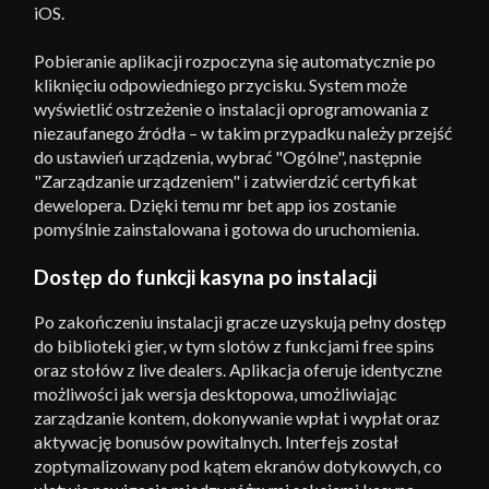
iOS.
Pobieranie aplikacji rozpoczyna się automatycznie po
kliknięciu odpowiedniego przycisku. System może
wyświetlić ostrzeżenie o instalacji oprogramowania z
niezaufanego źródła – w takim przypadku należy przejść
do ustawień urządzenia, wybrać "Ogólne", następnie
"Zarządzanie urządzeniem" i zatwierdzić certyfikat
dewelopera. Dzięki temu mr bet app ios zostanie
pomyślnie zainstalowana i gotowa do uruchomienia.
Dostęp do funkcji kasyna po instalacji
Po zakończeniu instalacji gracze uzyskują pełny dostęp
do biblioteki gier, w tym slotów z funkcjami free spins
oraz stołów z live dealers. Aplikacja oferuje identyczne
możliwości jak wersja desktopowa, umożliwiając
zarządzanie kontem, dokonywanie wpłat i wypłat oraz
aktywację bonusów powitalnych. Interfejs został
zoptymalizowany pod kątem ekranów dotykowych, co